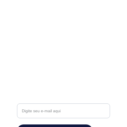
Transformando vidas com fé e 
solidariedade!
CONTATO
associacaopescandoeresgatandoalmas@hot
mail.com
+55 (11) 97711-8089
APOIO
Seu e-mail para contato