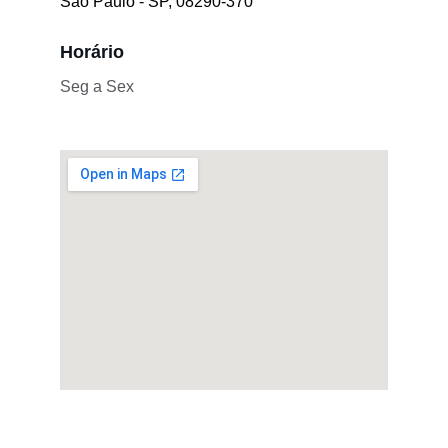
São Paulo - SP, 08290-370
Horário
Seg a Sex
Esperança